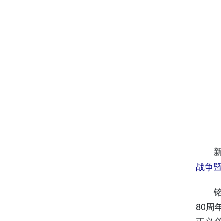
新华
战争
铭记
80
正义