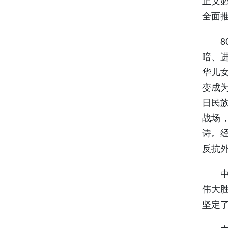
全面
80
暗、
华儿
变成
日民
战场
诗。
反抗
中国
伟大
坚定