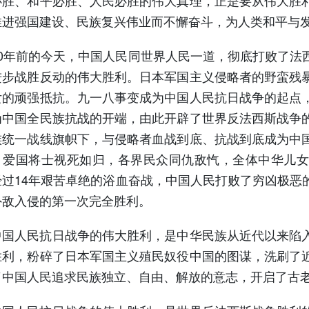
推进强国建设、民族复兴伟业而不懈奋斗，为人类和平与
年前的今天，中国人民同世界人民一道，彻底打败了法西
进步战胜反动的伟大胜利。日本军国主义侵略者的野蛮残
女的顽强抵抗。九一八事变成为中国人民抗日战争的起点
为中国全民族抗战的开端，由此开辟了世界反法西斯战争
族统一战线旗帜下，与侵略者血战到底、抗战到底成为中
，爱国将士视死如归，各界民众同仇敌忾，全体中华儿女
经过14年艰苦卓绝的浴血奋战，中国人民打败了穷凶极恶
外敌入侵的第一次完全胜利。
人民抗日战争的伟大胜利，是中华民族从近代以来陷入
胜利，粉碎了日本军国主义殖民奴役中国的图谋，洗刷了
了中国人民追求民族独立、自由、解放的意志，开启了古