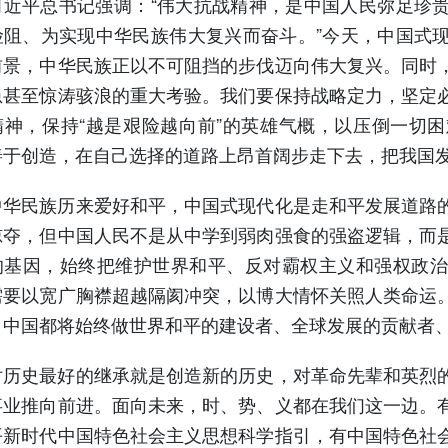
平总书记强调：“伟大抗战精神，是中国人民弥足珍贵
险阻、为实现中华民族伟大复兴而奋斗。”今天，中国式
前景，中华民族正以不可阻挡的步伐迈向伟大复兴。同时
急甚至惊涛骇浪的重大考验。我们要保持战略定力，坚定
精神，保持“越是艰险越向前”的英雄气概，以压倒一切
善于创造，在自己选择的道路上昂首阔步走下去，把我国
民族历来爱好和平，中国式现代化是走和平发展道路的
掠夺，但中国人民不是从中学到弱肉强食的强盗逻辑，而
的基因，始终把维护世界和平、反对霸权主义和强权政治
需要以宽广胸襟超越隔阂冲突，以博大情怀关照人类命运
，中国都将始终做世界和平的建设者、全球发展的贡献者
史最好的继承就是创造新的历史，对革命先辈和英烈的
事业推向前进。面向未来，时、势、义都在我们这一边。
平新时代中国特色社会主义思想科学指引，有中国特色社