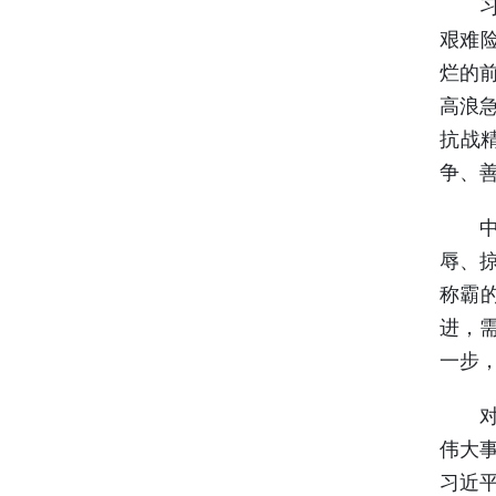
习近
艰难
烂的
高浪
抗战
争、
中华
辱、
称霸
进，
一步
对历
伟大
习近