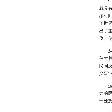
中国
就具
续时
了世
出了
位，
从甲
伟大
民同
义事
这一
力的
一处