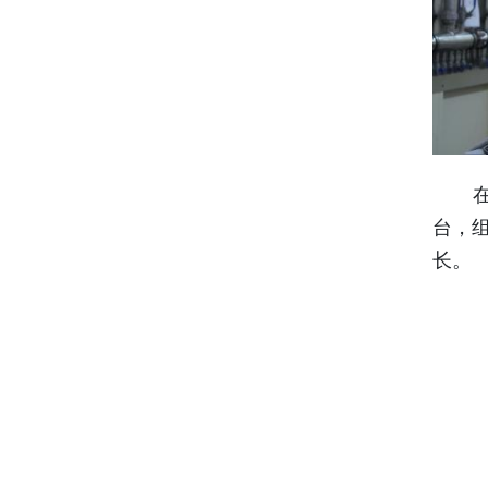
在怀
台，
长。