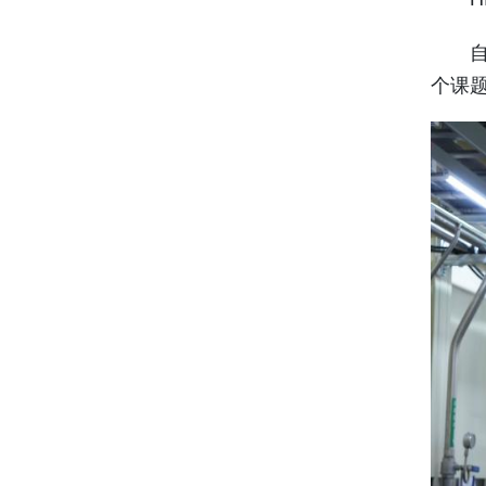
自去年
个课