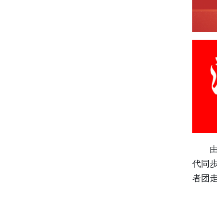
由中
代同
者团