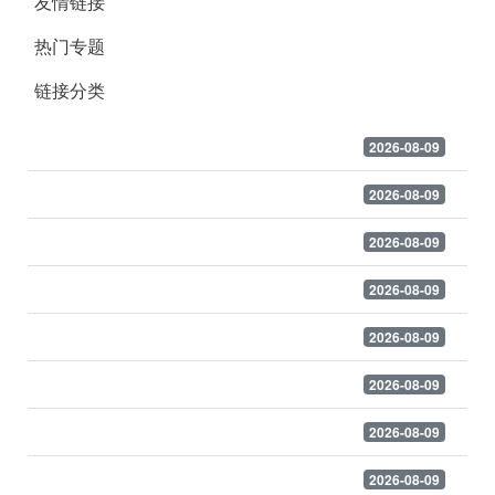
友情链接
热门专题
链接分类
2026-08-09
2026-08-09
2026-08-09
2026-08-09
2026-08-09
2026-08-09
2026-08-09
2026-08-09