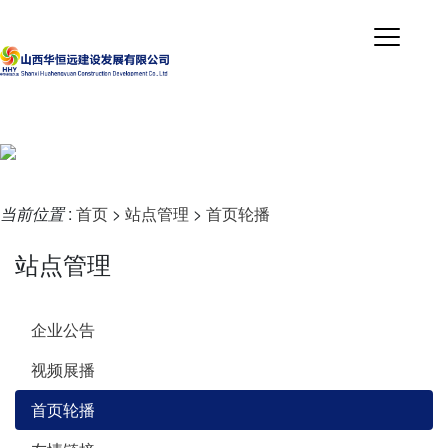
当前位置
:
首页
>
站点管理
>
首页轮播
站点管理
企业公告
视频展播
首页轮播